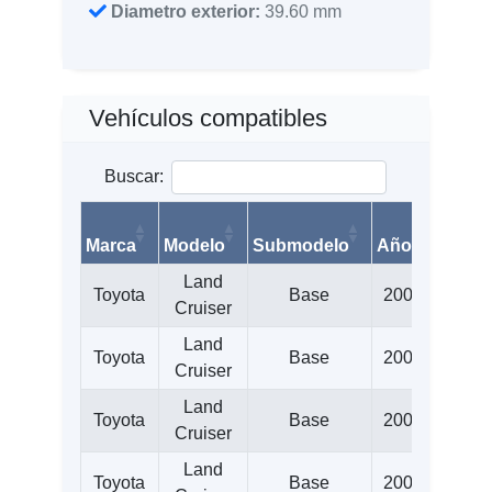
Diametro exterior:
39.60 mm
Vehículos compatibles
Buscar:
Marca
Modelo
Submodelo
Año
Litros
Land
Toyota
Base
2006
4.7
Cruiser
Land
Toyota
Base
2006
4.7
Cruiser
Land
Toyota
Base
2007
4.7
Cruiser
Land
Toyota
Base
2007
4.7