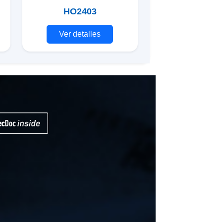
HO2403
Ver detalles