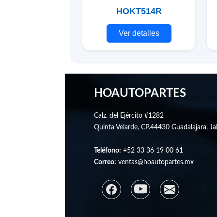
HOKT514R
Ver detalles
HOAUTOPARTES
Calz. del Ejército #1282
Quinta Velarde, CP.44430 Guadalajara, Jal
Teléfono:
+52 33 36 19 00 61
Correo:
ventas@hoautopartes.mx