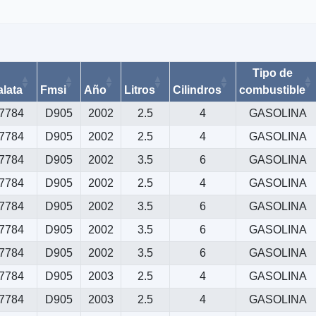
Tipo de
alata
Fmsi
Año
Litros
Cilindros
combustible
7784
D905
2002
2.5
4
GASOLINA
7784
D905
2002
2.5
4
GASOLINA
7784
D905
2002
3.5
6
GASOLINA
7784
D905
2002
2.5
4
GASOLINA
7784
D905
2002
3.5
6
GASOLINA
7784
D905
2002
3.5
6
GASOLINA
7784
D905
2002
3.5
6
GASOLINA
7784
D905
2003
2.5
4
GASOLINA
7784
D905
2003
2.5
4
GASOLINA