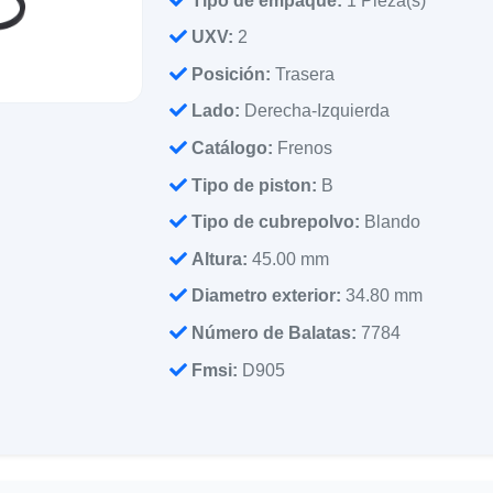
Tipo de empaque:
1 Pieza(s)
UXV:
2
Posición:
Trasera
Lado:
Derecha-Izquierda
Catálogo:
Frenos
Tipo de piston:
B
Tipo de cubrepolvo:
Blando
Altura:
45.00 mm
Diametro exterior:
34.80 mm
Número de Balatas:
7784
Fmsi:
D905