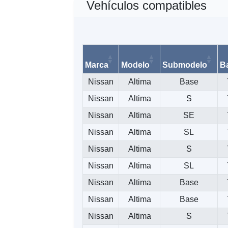
Vehículos compatibles
Marca
Modelo
Submodelo
B
Nissan
Altima
Base
Nissan
Altima
S
Nissan
Altima
SE
Nissan
Altima
SL
Nissan
Altima
S
Nissan
Altima
SL
Nissan
Altima
Base
Nissan
Altima
Base
Nissan
Altima
S