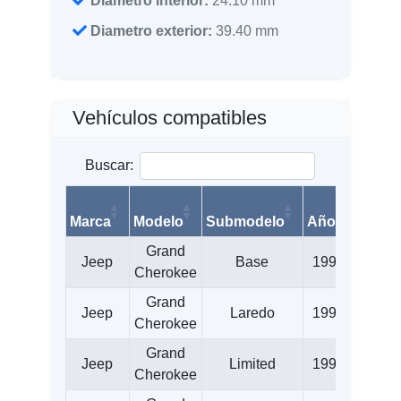
Diametro interior:
24.10 mm
Diametro exterior:
39.40 mm
Vehículos compatibles
Buscar:
Marca
Modelo
Submodelo
Año
Litros
Grand
Jeep
Base
1993
4.0
Cherokee
Grand
Jeep
Laredo
1993
4.0
Cherokee
Grand
Jeep
Limited
1993
4.0
Cherokee