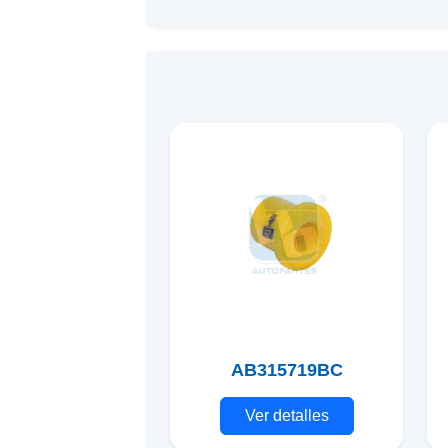
AB315719BC
Ver detalles