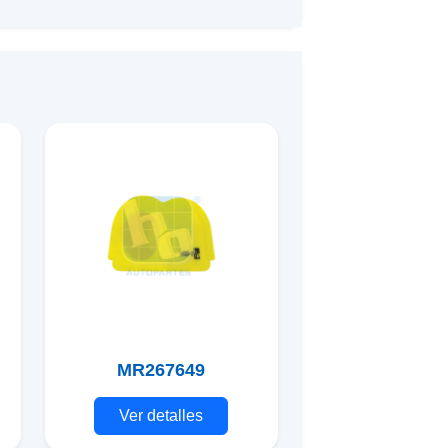
MR267649
Ver detalles