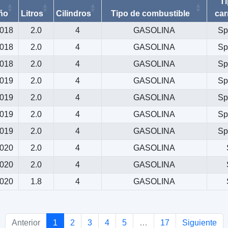
T
ño
Litros
Cilindros
Tipo de combustible
car
018
2.0
4
GASOLINA
Spo
018
2.0
4
GASOLINA
Spo
018
2.0
4
GASOLINA
Spo
019
2.0
4
GASOLINA
Spo
019
2.0
4
GASOLINA
Spo
019
2.0
4
GASOLINA
Spo
019
2.0
4
GASOLINA
Spo
020
2.0
4
GASOLINA
020
2.0
4
GASOLINA
020
1.8
4
GASOLINA
Anterior
1
2
3
4
5
…
17
Siguiente