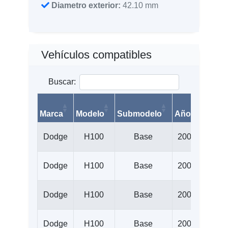
Diametro exterior:
42.10 mm
Vehículos compatibles
Buscar:
Marca
Modelo
Submodelo
Año
Litros
Dodge
H100
Base
2003
2.4
Dodge
H100
Base
2004
2.4
Dodge
H100
Base
2005
2.4
Dodge
H100
Base
2006
2.5