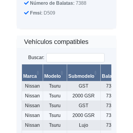
Número de Balatas:
7388
Fmsi:
D509
Vehículos compatibles
Buscar:
Marca
Modelo
Submodelo
Balata
Fms
Nissan
Tsuru
GST
7388
D5
Nissan
Tsuru
2000 GSR
7388
D5
Nissan
Tsuru
GST
7388
D5
Nissan
Tsuru
2000 GSR
7388
D5
Nissan
Tsuru
Lujo
7388
D5