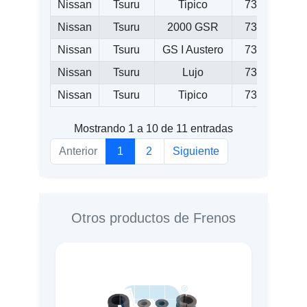
Nissan
Tsuru
Tipico
7388
D5
Nissan
Tsuru
2000 GSR
7388
D5
Nissan
Tsuru
GS I Austero
7388
D5
Nissan
Tsuru
Lujo
7388
D5
Nissan
Tsuru
Tipico
7388
D5
Mostrando 1 a 10 de 11 entradas
Anterior
1
2
Siguiente
Otros productos de Frenos