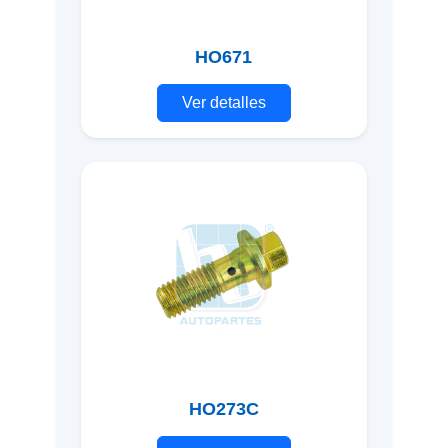
HO671
Ver detalles
HO273C